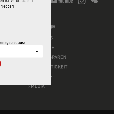
en für Verbraucher |
 Neoperl
Neoperl Gruppe
R
›
ÜBER UNS
sensgebiet aus:
›
PRODUKTE
›
WASSERSPAREN
›
NACHHALTIGKEIT
›
KARRIERE
›
MEDIA