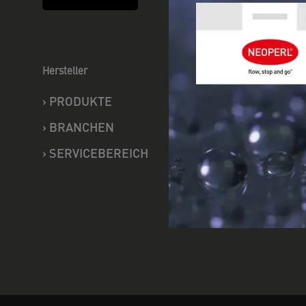
Hersteller
Handel
›
PRODUKTE
›
PRODU
›
BRANCHEN
›
SERVI
›
SERVICEBEREICH