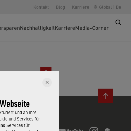
Kontakt
Blog
Karriere
Global
|
De
rsparen
Nachhaltigkeit
Karriere
Media-Corner
 Webseite
turiert und an Ihre
Folgen Sie uns
kte und Services für
und Services für