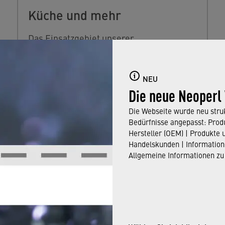
Küche und mehr
Das Einsatzgebiet unserer
Küchenschläuche ist nicht auf die Küche
begrenzt – für Friseursalons,
NEU
Duschsysteme oder Waschstationen für
Die neue Neoperl
Hände und Füße eignen sie sich
ebenfalls.
Die Webseite wurde neu struk
Bedürfnisse angepasst: Produ
Hersteller (OEM) | Produkte 
Handelskunden | Information
Allgemeine Informationen zu
Pumpen, Boiler,
Waschmaschinen etc.