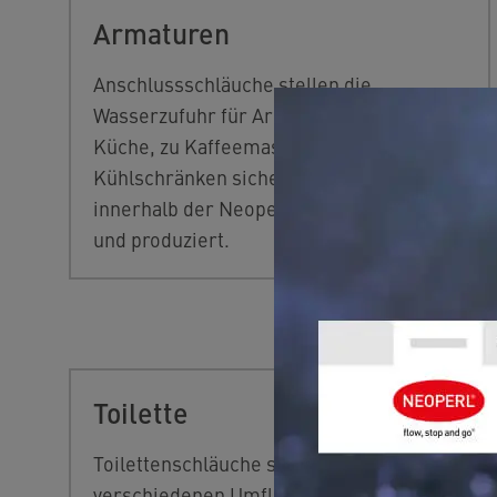
Armaturen
Anschlussschläuche stellen die
Wasserzufuhr für Armaturen in Bad und
Küche, zu Kaffeemaschinen und
Kühlschränken sicher. Sie werden
innerhalb der Neoperl Gruppe entwickelt
und produziert.
Toilette
Toilettenschläuche sind mit
verschiedenen Umflechtungen und