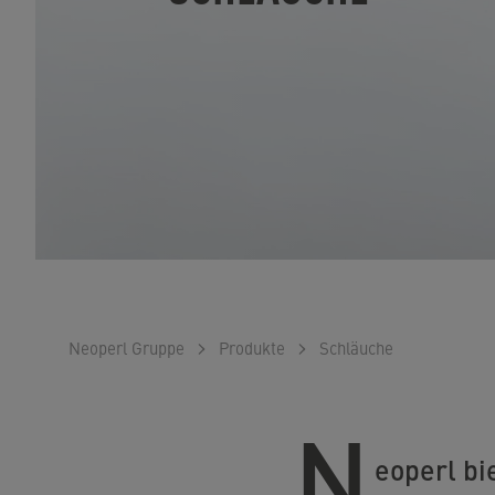
Neoperl Gruppe
Produkte
Schläuche
N
eoperl bi