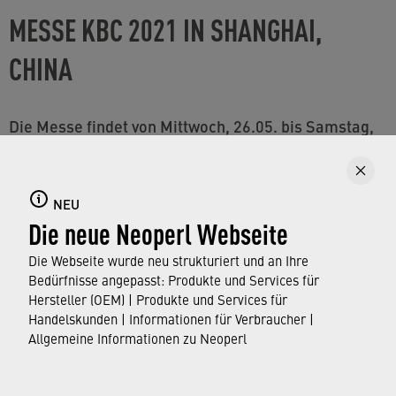
MESSE KBC 2021 IN SHANGHAI,
CHINA
Die Messe findet von Mittwoch, 26.05. bis Samstag,
29.05.2021 im Shanghai New International Expo
Centre statt.
NEU
Die neue Neoperl Webseite
Die Webseite wurde neu strukturiert und an Ihre
Erfahren Sie mehr über unsere Innovationen,
Bedürfnisse angepasst: Produkte und Services für
Schläuche und Wassersparprodukte und erleben Sie
Hersteller (OEM) | Produkte und Services für
unsere Strahlarten hautnah an den
Handelskunden | Informationen für Verbraucher |
Allgemeine Informationen zu Neoperl
Wasserdemosäulen.