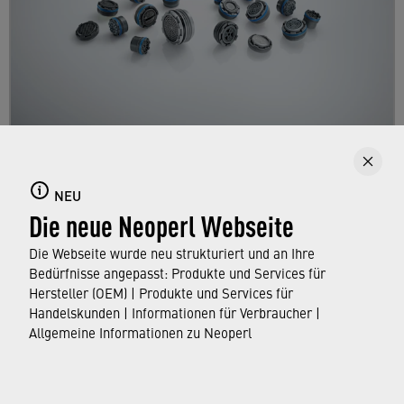
Strahlregler mit integriertem Gewinde
Hier erfahren Sie mehr über die
NEU
Die neue Neoperl Webseite
"unsichtbaren" Strahlregler mit integriertem
Gewinde für makellose Armaturendesigns
Die Webseite wurde neu strukturiert und an Ihre
ohne Absatz.
Bedürfnisse angepasst: Produkte und Services für
Hersteller (OEM) | Produkte und Services für
Handelskunden | Informationen für Verbraucher |
ERFAHREN SIE MEHR
Allgemeine Informationen zu Neoperl