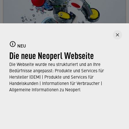
Strahlregler
Tauchen Sie ein in die vielfältige Strahlregler-
NEU
Die neue Neoperl Webseite
Welt von Neoperl und erfahren Sie mehr über
die Aufgaben des Strahlreglers, der tagtäglich
Die Webseite wurde neu strukturiert und an Ihre
in allen Haushalten in Benutzung ist.
Bedürfnisse angepasst: Produkte und Services für
Hersteller (OEM) | Produkte und Services für
Handelskunden | Informationen für Verbraucher |
ERFAHREN SIE MEHR
Allgemeine Informationen zu Neoperl
© Neoperl Group AG
2026