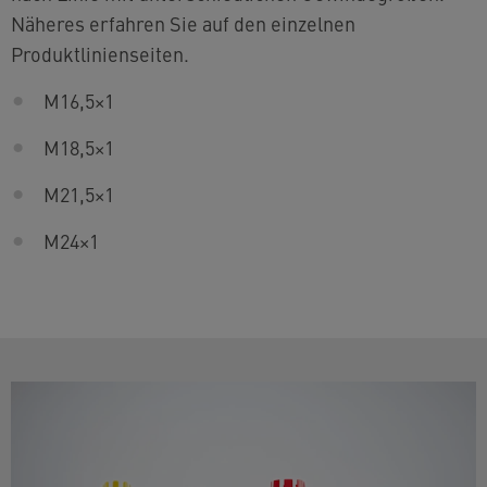
Näheres erfahren Sie auf den einzelnen
Produktlinienseiten.
M16,5
×
1
M18,5
×
1
M21,5
×
1
M2
4
×
1