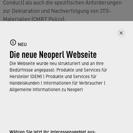
Conduct) als auch die spezifischen Anforderungen
zur Deklaration und Nachverfolgung von 3TG-
Materialien (CMRT Policy).
NEU
HINWEIS FÜR INTERNE UND EXTERNE AUDITS
Die neue Neoperl Webseite
Die Webseite wurde neu strukturiert und an Ihre
Beide Dokumente bilden die Grundlage für interne
Bedürfnisse angepasst: Produkte und Services für
Kontrollen und externe Lieferkettenaudits. Ihre
Hersteller (OEM) | Produkte und Services für
Einhaltung ist Voraussetzung für eine nachhaltige
Handelskunden | Informationen für Verbraucher |
Allgemeine Informationen zu Neoperl
Zusammenarbeit.
© Neoperl Group AG
2026
›
Impressum
Wählen Sie jetzt Ihr Interessensgebiet aus: