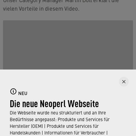
vielen Vorteile in diesem Video.
NEU
Die neue Neoperl Webseite
Martin Doll erklärt, welche Vorteile Watertrain den
Armaturenherstellern bringt
Die Webseite wurde neu strukturiert und an Ihre
Bedürfnisse angepasst: Produkte und Services für
Hersteller (OEM) | Produkte und Services für
Handelskunden | Informationen für Verbraucher |