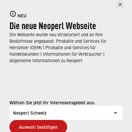
Strahl bleibt kompakt und spritzfrei, selbst wenn er
aus einer großen Höhe fällt.
NEU
Die neue Neoperl Webseite
Der Strahlregler ist ab sofort für Handels- und
Distributionskunden erhältlich.
Die Webseite wurde neu strukturiert und an Ihre
Bedürfnisse angepasst: Produkte und Services für
Hersteller (OEM) | Produkte und Services für
›
Hier finden Sie mehr Informationen zum CRYSTAL
Handelskunden | Informationen für Verbraucher |
Strahlregler.
Allgemeine Informationen zu Neoperl
© Neoperl Group AG
2026
›
Impressum
Wählen Sie jetzt Ihr Interessensgebiet aus:
›
Nutzungsbedingungen
Neoperl Schweiz
›
Datenschutzseite
Auswahl bestätigen