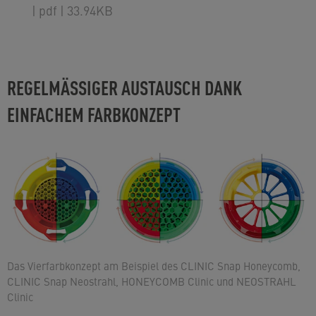
| pdf
| 33.94KB
REGELMÄSSIGER AUSTAUSCH DANK E
INFACHEM FARBKONZEPT
Das Vierfarbkonzept am Beispiel des CLINIC Snap Honeycomb,
CLINIC Snap Neostrahl, HONEYCOMB Clinic und NEOSTRAHL
Clinic