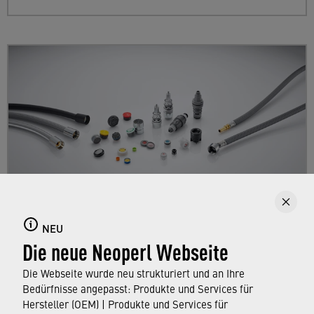
NEU
Produkte
Die neue Neoperl Webseite
Verschaffen Sie sich einen Überblick über das
Die Webseite wurde neu strukturiert und an Ihre
NEOPERL Produktsortiment für Hersteller.
Bedürfnisse angepasst: Produkte und Services für
Hersteller (OEM) | Produkte und Services für