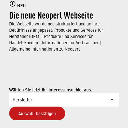
NEU
Die neue Neoperl Webseite
Die Webseite wurde neu strukturiert und an Ihre
PCW-02
Bedürfnisse angepasst: Produkte und Services für
Hersteller (OEM) | Produkte und Services für
Handelskunden | Informationen für Verbraucher |
ÖFFNEN SIE DAS PDF
Allgemeine Informationen zu Neoperl
© Neoperl Group AG
2026
›
Impressum
Wählen Sie jetzt Ihr Interessensgebiet aus:
›
Nutzungsbedingungen
Hersteller
›
Datenschutzseite
Auswahl bestätigen