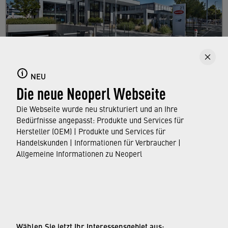
Über uns
Hier finden Sie alles Wissenswerte zu Neoperl
NEU
Die neue Neoperl Webseite
– wichtige Kennzahlen, spannende Fakten
sowie interessante Informationen zu unserem
Die Webseite wurde neu strukturiert und an Ihre
Unternehmen.
Bedürfnisse angepasst: Produkte und Services für
Hersteller (OEM) | Produkte und Services für
Handelskunden | Informationen für Verbraucher |
ERFAHREN SIE MEHR
Allgemeine Informationen zu Neoperl
© Neoperl Group AG
2026
›
Impressum
Wählen Sie jetzt Ihr Interessensgebiet aus: