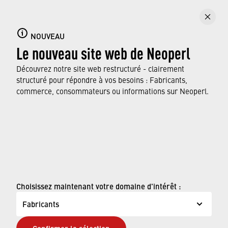
raccordés au système d’eau sanitaire. Ces
dispositifs fabriqués avec précision offrent des
performances optimales, même lorsque la
NOUVEAU
pression et la température varient, et
Le nouveau site web de Neoperl
préviennent efficacement le refoulement afin
Découvrez notre site web restructuré - clairement
d’assurer l’approvisionnement en eau.
structuré pour répondre à vos besoins : Fabricants,
commerce, consommateurs ou informations sur Neoperl.
EN SAVOIR PLUS
© Neoperl Group AG
2026
›
Mentions légales
Choisissez maintenant votre domaine d'intérêt :
›
Conditions d'utilisation
Fabricants
›
Page de confidentialité