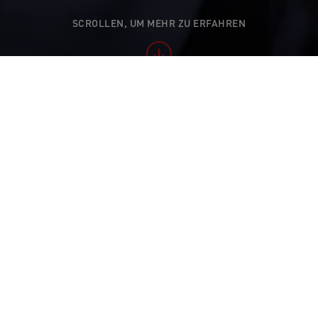
SCROLLEN, UM MEHR ZU ERFAHREN
e Rudolf-Diesel-Medaille für nachhaltige Innovationen
fang, Chief Technology Officer der Neop
er Rudolf-Diesel-Medaille in der Katego
 Innovationsleistung» ausgezeichnet.