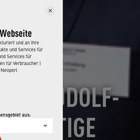
 Webseite
turiert und an Ihre
kte und Services für
und Services für
en für Verbraucher |
 Neoperl
 DIE RUDOLF-
CHHALTIGE
sensgebiet aus: