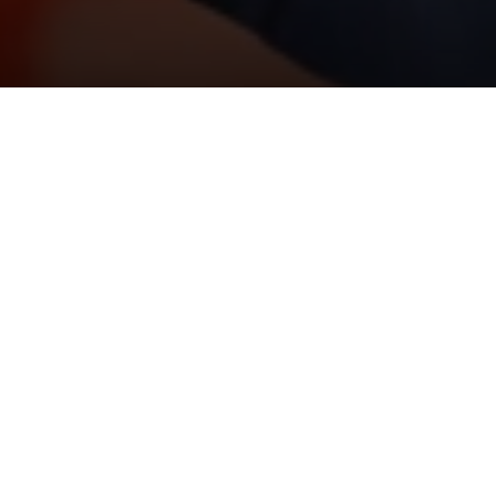
Neoperl Gruppe
News
Fabian Wildfang gewinnt di
F
abian Wild
wird mit d
«Nachhaltigste