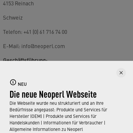
4153 Reinach
Schweiz
Telefon: +41 (0) 61 716 74 00
E-Mail: info@neoperl.com
Geschäftsführung:
Oliver Denzler, Oliver Meyer
NEU
Handelsregister:
Die neue Neoperl Webseite
CHE-102.747.820
Die Webseite wurde neu strukturiert und an Ihre
Bedürfnisse angepasst: Produkte und Services für
Hersteller (OEM) | Produkte und Services für
Mehrwertsteuernummer:
Handelskunden | Informationen für Verbraucher |
Allgemeine Informationen zu Neoperl
CHE-102.747.820