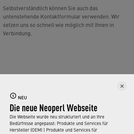
Selbstverständlich können Sie auch das
untenstehende Kontaktformular verwenden. Wir
setzen uns so schnell wie möglich mit Ihnen in
Verbindung.
Um das Formular zu sehen, müssen Sie auf die
Schaltfläche Consentmanager unten klicken. Klicken
NEU
Sie dann auf „Erweiterte Einstellungen“ und setzen
Die neue Neoperl Webseite
Sie den Dienst „Google Recaptcha“ auf „ein“.
Die Webseite wurde neu strukturiert und an Ihre
CONSENTMANAGER
Bedürfnisse angepasst: Produkte und Services für
Hersteller (OEM) | Produkte und Services für