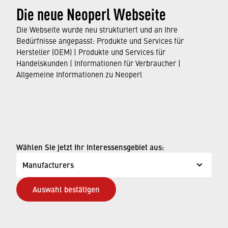
Die neue Neoperl Webseite
resource-saving production processes to the
use of our water savers in faucets around the
Die Webseite wurde neu strukturiert und an Ihre
world.
Bedürfnisse angepasst: Produkte und Services für
Hersteller (OEM) | Produkte und Services für
Handelskunden | Informationen für Verbraucher |
FIND OUT MORE
Allgemeine Informationen zu Neoperl
© Neoperl Group AG
2026
›
Impressum
Wählen Sie jetzt Ihr Interessensgebiet aus:
›
Nutzungsbedingungen
Manufacturers
›
Datenschutzseite
Auswahl bestätigen