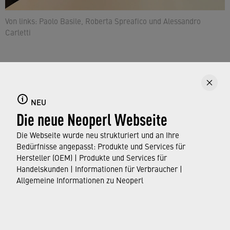
Von links: Paolo Basile, Roberta Spreafico und Alessandro
Carletti
Mit diesen Geschichten zeigen wir das nachhaltige
Engagement von Neoperl für die
NEU
Die neue Neoperl Webseite
Mitarbeitendenentwicklung. Der Ability Flow ist eine
Roadmap, die Mitarbeitende auf ihrer persönlichen
Die Webseite wurde neu strukturiert und an Ihre
und beruflichen Entwicklungsreise unterstützt.
Bedürfnisse angepasst: Produkte und Services für
Hersteller (OEM) | Produkte und Services für
Handelskunden | Informationen für Verbraucher |
Findet euren Flow mit Neoperl und beginnt mit uns
Allgemeine Informationen zu Neoperl
eure Entwicklungsreise:
›
Karriere (neoperl.com)