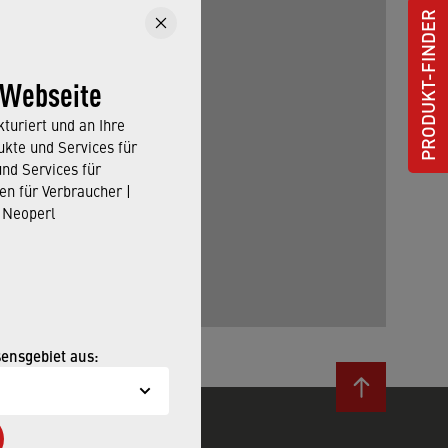
PRODUKT-FINDER
 Webseite
turiert und an Ihre
kte und Services für
und Services für
en für Verbraucher |
 Neoperl
sensgebiet aus: