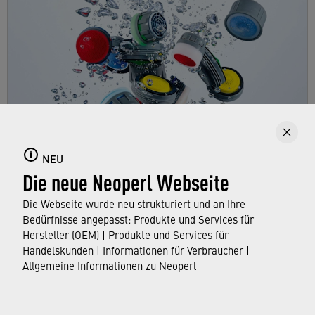
Strahlregler
Tauchen Sie ein in die vielfältige Strahlregler-
NEU
Die neue Neoperl Webseite
Welt von Neoperl und erfahren Sie mehr über
die Aufgaben des Strahlreglers, der tagtäglich
Die Webseite wurde neu strukturiert und an Ihre
in allen Haushalten in Benutzung ist.
Bedürfnisse angepasst: Produkte und Services für
Hersteller (OEM) | Produkte und Services für
Handelskunden | Informationen für Verbraucher |
ERFAHREN SIE MEHR
Allgemeine Informationen zu Neoperl