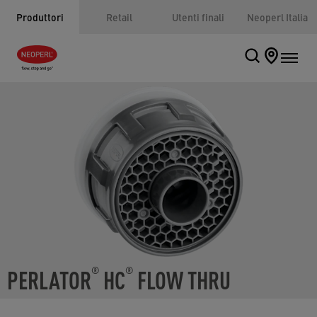
Produttori
Retail
Utenti finali
Neoperl Italia
PERLATOR
HC
FLOW THRU
®
®