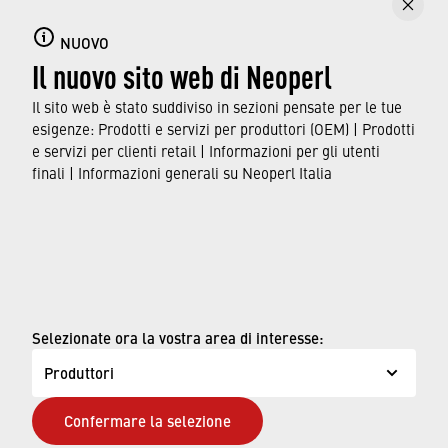
Qui puoi trovare informazioni sugli aeratori per
NUOVO
rubinetti, incluse caratteristiche e funzionalità,
Il nuovo sito web di Neoperl
nonché sugli standard e le approvazioni a cui
sono conformi.
Il sito web è stato suddiviso in sezioni pensate per le tue
esigenze: Prodotti e servizi per produttori (OEM) | Prodotti
e servizi per clienti retail | Informazioni per gli utenti
SCOPRI DI PIÙ
finali | Informazioni generali su Neoperl Italia
© Neoperl Group AG
2026
›
Note legali
›
Condizioni d'uso
Selezionate ora la vostra area di interesse:
›
Pagina sulla privacy
Produttori
›
D.Lgs.231/Neoperl Italia
Confermare la selezione