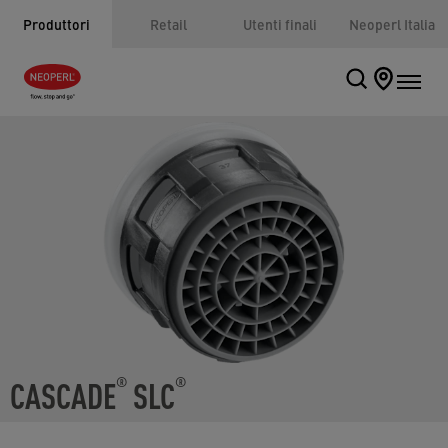
Produttori
Retail
Utenti finali
Neoperl Italia
CASCADE
SLC
®
®