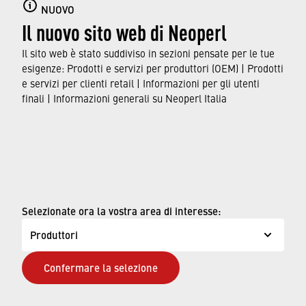
NUOVO
rubinetti, incluse caratteristiche e funzionalità,
Il nuovo sito web di Neoperl
nonché sugli standard e le approvazioni a cui
sono conformi.
Il sito web è stato suddiviso in sezioni pensate per le tue
esigenze: Prodotti e servizi per produttori (OEM) | Prodotti
e servizi per clienti retail | Informazioni per gli utenti
SCOPRI DI PIÙ
finali | Informazioni generali su Neoperl Italia
© Neoperl Group AG
2026
›
Note legali
›
Condizioni d'uso
Selezionate ora la vostra area di interesse:
›
Pagina sulla privacy
Produttori
›
D.Lgs.231/Neoperl Italia
Confermare la selezione