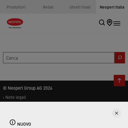
Produttori
Retail
Utenti finali
Neoperl Italia
Cerca
© Neoperl Group AG
2026
›
Note legali
›
Condizioni d'uso
›
Pagina sulla privacy
›
D.Lgs.231/Neoperl Italia
NUOVO