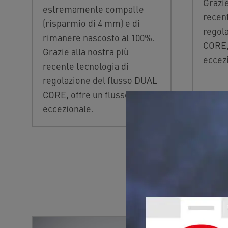
Grazie
estremamente compatte
recent
(risparmio di 4 mm) e di
regol
rimanere nascosto al 100%.
CORE, 
Grazie alla nostra più
eccez
recente tecnologia di
regolazione del flusso DUAL
CORE, offre un flusso
eccezionale.
ALTRE INNO