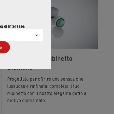
ea di interesse:
e
Aeratore per rubinetto
Diamond
Progettato per offrire una sensazione
lussuosa e raffinata: completa il tuo
rubinetto con il nostro elegante getto a
motivo diamantato.