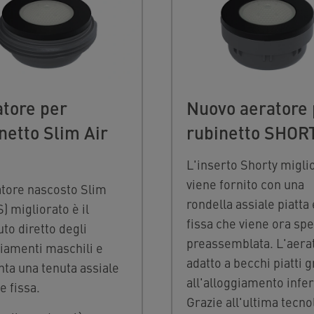
tore per
Nuovo aeratore 
netto Slim Air
rubinetto SHOR
L'inserto Shorty migli
viene fornito con una
atore nascosto Slim
rondella assiale piatta 
S) migliorato è il
fissa che viene ora spe
uto diretto degli
preassemblata. L'aera
iamenti maschili e
adatto a becchi piatti g
ta una tenuta assiale
all'alloggiamento infer
 e fissa.
Grazie all'ultima tecno