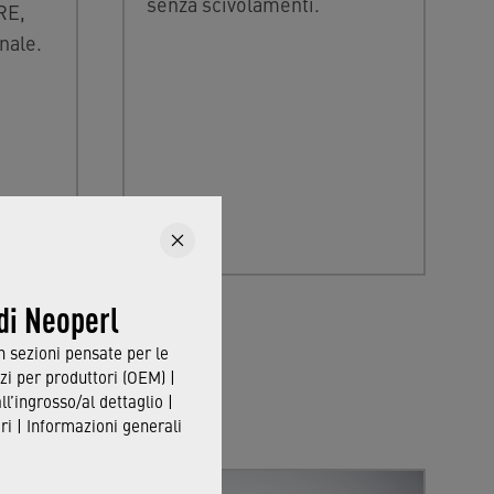
senza scivolamenti.
RE,
nale.
 di Neoperl
in sezioni pensate per le
zi per produttori (OEM) |
all’ingrosso/al dettaglio |
i | Informazioni generali