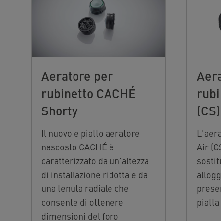
Aeratore per
Aera
rubinetto CACHÉ
rubi
Shorty
(CS)
Il nuovo e piatto aeratore
L'aer
nascosto CACHÉ è
Air (C
caratterizzato da un'altezza
sostit
di installazione ridotta e da
allogg
una tenuta radiale che
presen
consente di ottenere
piatta
dimensioni del foro