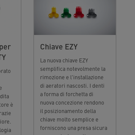
per
Chiave EZY
TY
La nuova chiave EZY
semplifica notevolmente la
orato
rimozione e l'installazione
di aeratori nascosti. I denti
e
a forma di forchetta di
dita
nuova concezione rendono
tore è
il posizionamento della
razie
chiave molto semplice e
iore.
forniscono una presa sicura
logia