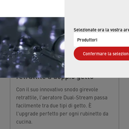
Selezionate ora la vostra ar
Produttori
Confermare la selezion
Aeratore per rubinetto
retrattile a doppio getto
Con il suo innovativo snodo girevole
retrattile, l'aeratore Dual-Stream passa
facilmente tra due tipi di getto. È
l'upgrade perfetto per ogni rubinetto da
cucina.