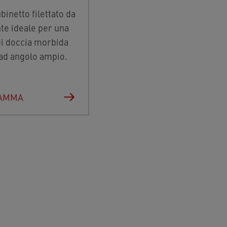
inetto filettato da
nte ideale per una
di doccia morbida
 ad angolo ampio.
GAMMA