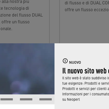
 alla nostra più
di flusso e di DUAL CO
e tecnologia di
offre un flusso eccezio
azione del flusso DUAL
offre un flusso
ionale.
NUOVO
Il nuovo sito web
Il sito web è stato suddiviso 
VAZIONI PER AERATORI
tue esigenze: Prodotti e servi
Prodotti e servizi per clienti 
Informazioni per i consumator
su Neoperl