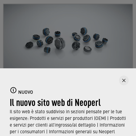
Aeratori con filettato integrato
NUOVO
Il nuovo sito web di Neoperl
Scopri di più sui nostri aeratori "invisibili" con
filetto integrato per un design impeccabile dei
Il sito web è stato suddiviso in sezioni pensate per le tue
rubinetti.
esigenze: Prodotti e servizi per produttori (OEM) | Prodotti
e servizi per clienti all’ingrosso/al dettaglio | Informazioni
per i consumatori | Informazioni generali su Neoperl
SCOPRI DI PIÙ