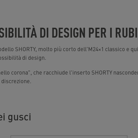
IBILITÀ DI DESIGN PER I RUB
odello SHORTY, molto più corto dell'M24×1 classico e q
ossibilità di design.
anello corona", che racchiude l'inserto SHORTY nasconden
 discrezione.
i gusci