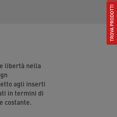
TROVA PRODOTTI
 libertà nella
ign
tto agli inserti
ti in termini di
e costante.