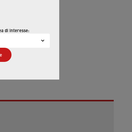
ti SHORTY sono anche
 classe di portata V
ea di interesse:
,5 bar), nonché per il
e
in fondo alla pagina.