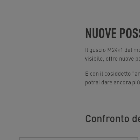
NUOVE POSS
Il guscio M24×1 del m
visibile, offre nuove p
E con il cosiddetto "
potrai dare ancora più
Confronto de