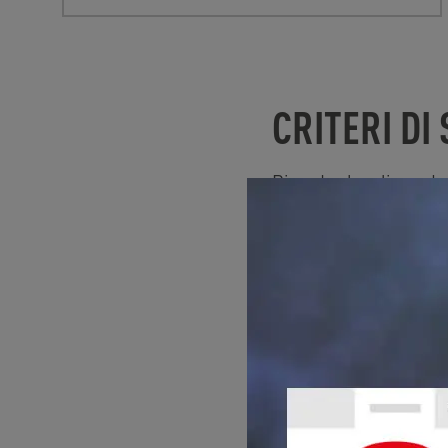
CRITERI DI
Ricorda che gli aerato
industriali. Per ulteri
prodotti. Per restringe
Portata
: Gli aerat
Dimensioni
: sono
Tipo di flusso
: fo
Protezione antical
depositi di calcar