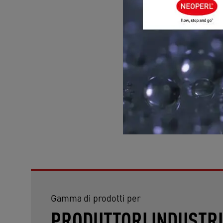
Regolazione del fl
disponibili con la
Intervallo di press
(portata ottimale d
campo di pression
Limitazioni:
non ad
Desideri assistenza pe
Gamma di prodotti per
PRODUTTORI INDUSTRI