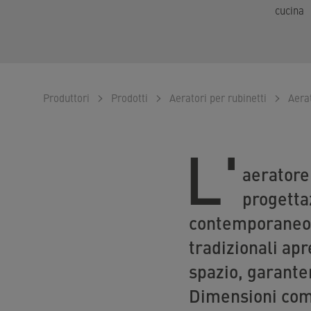
cucina
Produttori
Prodotti
Aeratori per rubinetti
Aera
L'
aeratore
progetta
contemporaneo. 
tradizionali apr
spazio, garante
Dimensioni com