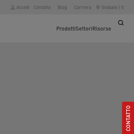
Accedi
Contatta
Blog
Carriera
Globale
|
It
Prodotti
Settori
Risorse
CONTATTO