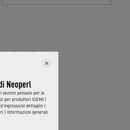
 clienti produttori
li, vedi l'elenco dei
orie di portata.
 di Neoperl
in sezioni pensate per le
zi per produttori (OEM) |
all’ingrosso/al dettaglio |
i | Informazioni generali
re via con facilità i