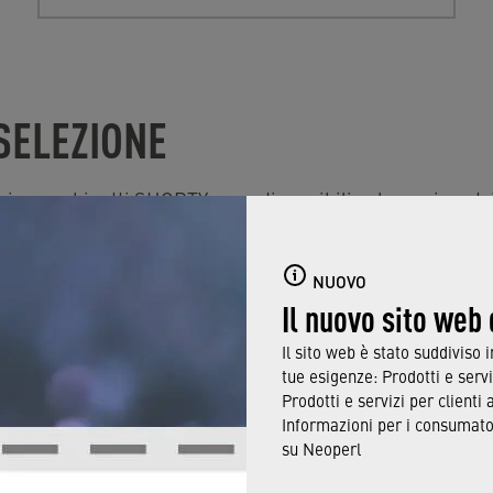
 SELEZIONE
ri per rubinetti SHORTY sono disponibili solo per i nostri
ori dettagli e informazioni sulle approvazioni internaziona
re la selezione, utilizza i seguenti punti come filtri.
NUOVO
ori per rubinetti SHORTY sono disponibili in diverse categ
Il nuovo sito web
Il sito web è stato suddiviso 
 disponibili nelle dimensioni STD (M22/M24) e TT (M18).
tue esigenze: Prodotti e servi
rniscono un flusso comfort aerato.
Prodotti e servizi per clienti 
Informazioni per i consumator
care efficace (SLC):
grazie alla funzione SLC, puoi strofina
su Neoperl
e dalla superficie in elastomero.