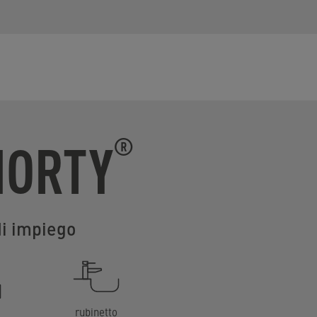
HORTY
®
di impiego
rubinetto