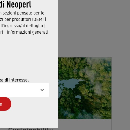
 di Neoperl
in sezioni pensate per le
zi per produttori (OEM) |
all’ingrosso/al dettaglio |
i | Informazioni generali
ea di interesse:
e
Sustainability