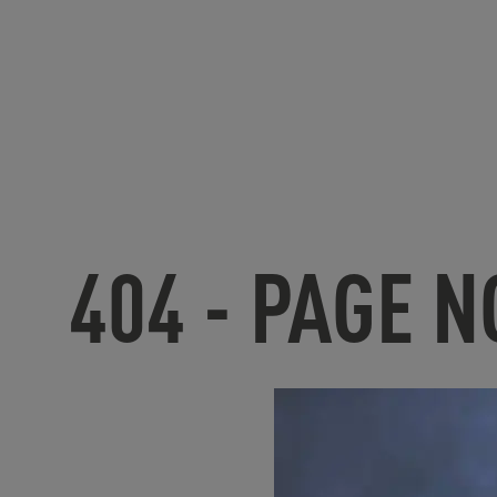
404 - PAGE 
U
nfortunate