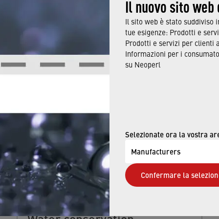
Il nuovo sito web
Il sito web è stato suddiviso 
tue esigenze: Prodotti e servi
Prodotti e servizi per clienti 
Informazioni per i consumator
ALSO BE INTERESTED IN
su Neoperl
Selezionate ora la vostra ar
Manufacturers
Confermare la selezion
Water conservation