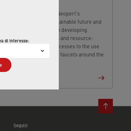
Find out more about Neoperl's
commitment to a sustainable future and
how this
extends from developing
efficient technologies and resource-
ea di interesse:
saving production processes to the use
of our water savers in faucets around the
world.
e
FIND OUT MORE
Seguici