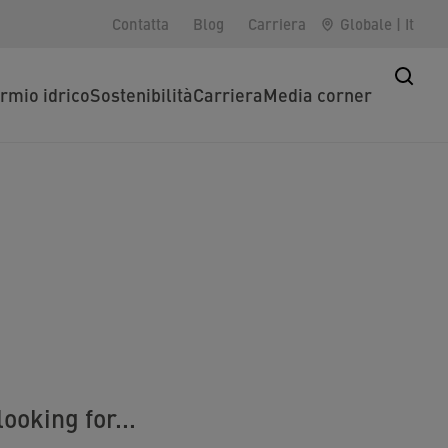
Contatta
Blog
Carriera
Globale
|
It
rmio idrico
Sostenibilità
Carriera
Media corner
ooking for...