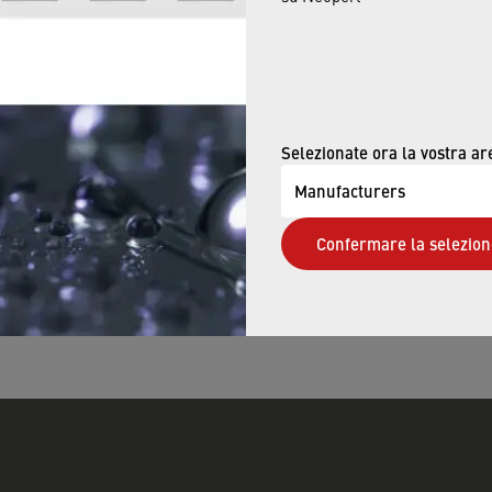
NEOPERL products are a simple solution
that help save water and energy;
everyone can do their bit to alleviate the
energy crisis.
Selezionate ora la vostra ar
Manufacturers
Confermare la selezion
FIND OUT MORE