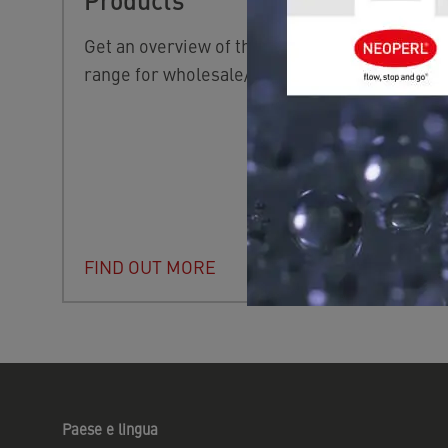
Get an overview of the NEOPERL product
range for wholesale/retail.
FIND OUT MORE
Paese e lingua