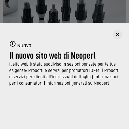
NUOVO
Le valvole FSG sono valvole di chiusura dotate di un
Il nuovo sito web di Neoperl
intuitivo sistema a pulsante destinate ai produttori di
Il sito web è stato suddiviso in sezioni pensate per le tue
raccordi da installare nelle loro applicazioni. La
esigenze: Prodotti e servizi per produttori (OEM) | Prodotti
valvola FSG 2S con controllo del volume a due stadi è
e servizi per clienti all’ingrosso/al dettaglio | Informazioni
stata aggiunta alla gamma di prodotti per la fiera
per i consumatori | Informazioni generali su Neoperl
espositiva ISH.
© Neoperl Group AG
2026