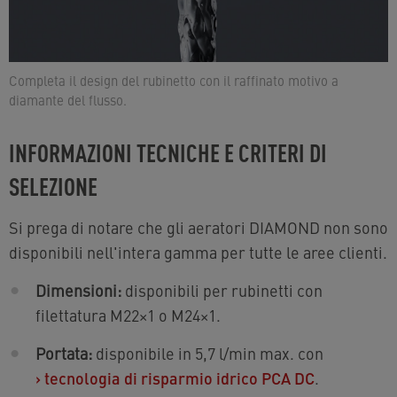
Completa il design del rubinetto con il raffinato motivo a
diamante del flusso.
INFORMAZIONI TECNICHE E CRITERI DI
SELEZIONE
Si prega di notare che gli aeratori DIAMOND non sono
disponibili nell'intera gamma per tutte le aree clienti.
Dimensioni:
disponibili per rubinetti con
filettatura M22×1 o M24×1.
Portata:
disponibile in 5,7 l/min max. con
›
tecnologia di risparmio idrico PCA DC
.