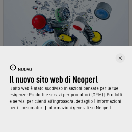
Aeratori per rubinetti
Immergetevi nel variegato mondo degli
NUOVO
Il nuovo sito web di Neoperl
aeratori di Neoperl e scoprite i compiti
dell'aeratore, utilizzato quotidianamente in
Il sito web è stato suddiviso in sezioni pensate per le tue
tutte le case.
esigenze: Prodotti e servizi per produttori (OEM) | Prodotti
e servizi per clienti all’ingrosso/al dettaglio | Informazioni
per i consumatori | Informazioni generali su Neoperl
SCOPRI DI PIÙ