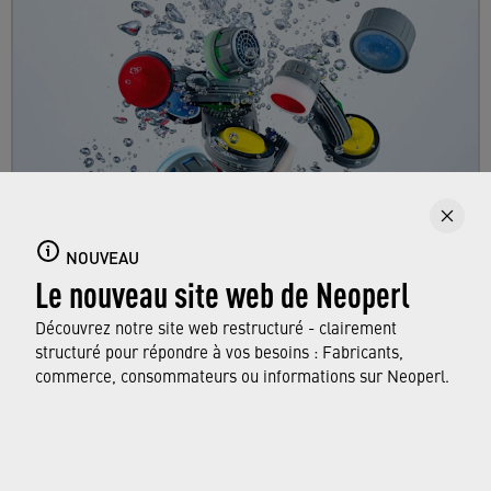
Aérateurs de robinets
Vous trouverez ici tout ce qui concerne les
NOUVEAU
Le nouveau site web de Neoperl
aérateurs de robinets, leurs fonctionnalités et
fonctions, ainsi que les normes qu’ils
Découvrez notre site web restructuré - clairement
respectent.
structuré pour répondre à vos besoins : Fabricants,
commerce, consommateurs ou informations sur Neoperl.
EN SAVOIR PLUS