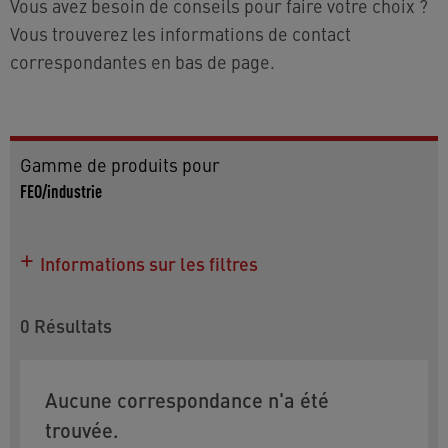
Vous avez besoin de conseils pour faire votre choix ?
Vous trouverez les informations de contact
correspondantes en bas de page.
Gamme de produits pour
FEO/industrie
Informations sur les filtres
Vous trouverez plus d'informations sur les
différents modèles et les homologations
0
Résultats
mondiales dans la liste des produits. Pour affiner
votre sélection, utilisez les caractéristiques
Aucune correspondance n'a été
suivantes comme filtres :
trouvée.
Débit
: disponible avec « full flow » V.