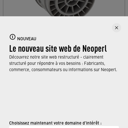
CAREGUARD
NOUVEAU
Le nouveau site web de Neoperl
CAREGUARD est un aérateur sanitaire pour
une utilisation dans les hôpitaux et les
Découvrez notre site web restructuré - clairement
établissements de soins.
structuré pour répondre à vos besoins : Fabricants,
commerce, consommateurs ou informations sur Neoperl.
DÉCOUVREZ NOTRE GAMME
© Neoperl Group AG
2026
›
Mentions légales
Choisissez maintenant votre domaine d'intérêt :