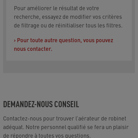
Pour améliorer le résultat de votre
Dimensions
: L'adaptateur est disponible avec
recherche, essayez de modifier vos critères
un filetage STD femelle M22×1 ou mâle M24×1.
de filtrage ou de réinitialiser tous les filtres.
L'aérateur s'adapte aux deux tailles
d'adaptateur et est spécifié comme taille «
›
Pour toute autre question, vous pouvez
Snap STD ».
nous contacter.
Forme du flux
: flux laminaire cristallin.
DEMANDEZ-NOUS CONSEIL
Contactez-nous pour trouver l’aérateur de robinet
adéquat. Notre personnel qualifié se fera un plaisir
de répondre à toutes vos questions.