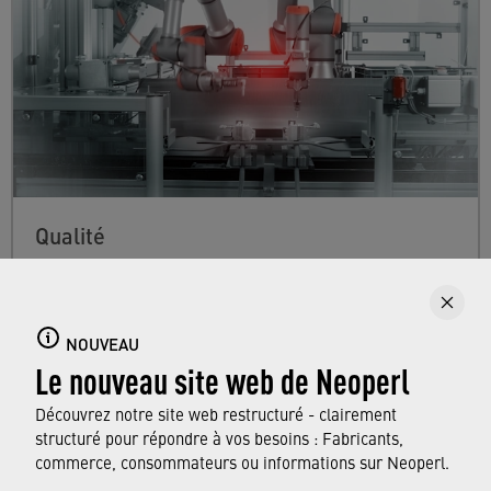
Qualité
Grâce à notre engagement pour la qualité, nos
clients sont assurés que chaque produit
Neoperl répond totalement à leurs exigences
NOUVEAU
Le nouveau site web de Neoperl
et qu’il est conforme aux normes et
réglementations d’hygiène en vigueur dans le
Découvrez notre site web restructuré - clairement
monde entier.
structuré pour répondre à vos besoins : Fabricants,
commerce, consommateurs ou informations sur Neoperl.