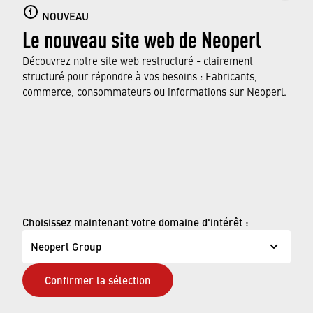
NOUVEAU
Diese Datenschutzerklärung unterliegt den Gesetzen
Le nouveau site web de Neoperl
der Schweiz und ist gemäss diesen Gesetzen
Découvrez notre site web restructuré - clairement
auszulegen. Sie verpflichten sich, alle aus Ihrer
structuré pour répondre à vos besoins : Fabricants,
Nutzung dieser Website herrührenden Streitfälle der
commerce, consommateurs ou informations sur Neoperl.
ausschliesslichen Zuständigkeit der Gerichte der
Schweiz (Kanton Basel-Landschaft) zu unterwerfen.
© Neoperl Group AG
2026
›
Mentions légales
Choisissez maintenant votre domaine d'intérêt :
›
Conditions d'utilisation
Neoperl Group
›
Page de confidentialité
Confirmer la sélection