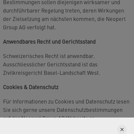
Bestimmungen sollen diejenigen wirksamer und
durchführbarer Regelung treten, deren Wirkungen
der Zielsetzung am nächsten kommen, die Neoperl
Group AG verfolgt hat.
Anwendbares Recht und Gerichtsstand
Schweizerisches Recht ist anwendbar.
Ausschliesslicher Gerichtsstand ist das
Zivilkreisgericht Basel-Landschaft West.
Cookies & Datenschutz
Für Informationen zu Cookies und Datenschutz lesen
Sie sich gerne unsere Datenschutzbestimmungen
auf der Neoperl Group AG Webseite an.
Geltendes Recht