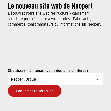
Le nouveau site web de Neoperl
Découvrez notre site web restructuré - clairement
structuré pour répondre à vos besoins : Fabricants,
commerce, consommateurs ou informations sur Neoperl.
© Neoperl Group AG
2026
›
Mentions légales
Choisissez maintenant votre domaine d'intérêt :
›
Conditions d'utilisation
Neoperl Group
›
Page de confidentialité
Confirmer la sélection