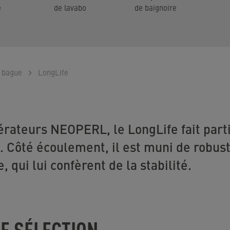
e
de lavabo
de baignoire
c bague
LongLife
érateurs NEOPERL, le LongLife fait part
. Côté écoulement, il est muni de robust
, qui lui confèrent de la stabilité.
E SÉLECTION