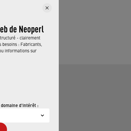
web de Neoperl
alifié se fera un
tructuré - clairement
 besoins : Fabricants,
 informations sur
merce
 domaine d'intérêt :