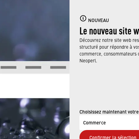
NOUS CONSEIL
NOUVEAU
Le nouveau site 
rouver l’aérateur de robinet adéquat. Notre personnel qu
toutes vos questions.
Découvrez notre site web res
structuré pour répondre à vos
commerce, consommateurs ou
Neoperl.
Commerce des gros et com
spécialisé
Choisissez maintenant votre
Commerce
info@neoperl.com
Confirmer la sélection