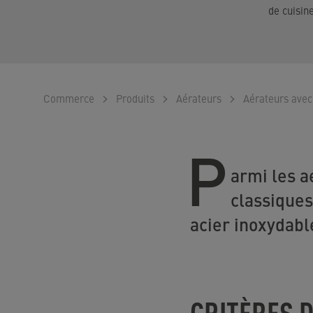
de cuisin
Commerce
Produits
Aérateurs
Aérateurs ave
P
armi les a
classiques
acier inoxydable
CRITÈRES D