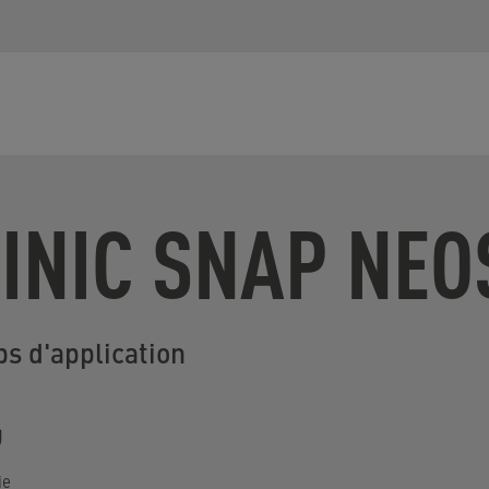
INIC SNAP NE
s d'application
ie