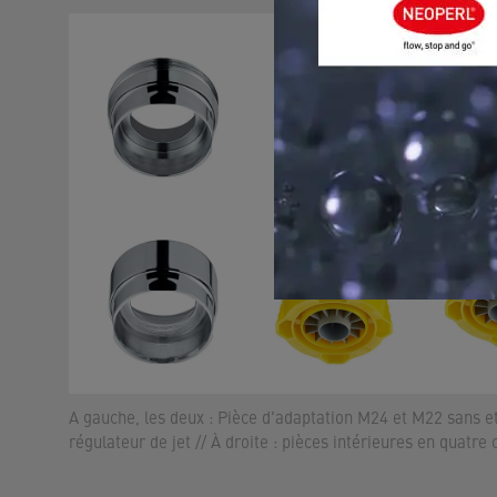
A gauche, les deux : Pièce d'adaptation M24 et M22 sans et
régulateur de jet // À droite : pièces intérieures en quatre