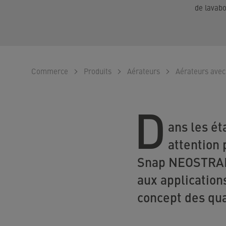
de lavab
Commerce
Produits
Aérateurs
Aérateurs ave
D
ans les ét
attention 
Snap NEOSTRAHL
aux application
concept des qua