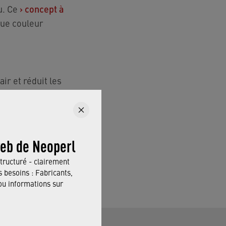
u. Ce
›
concept à
que couleur
air et réduit les
web de Neoperl
tructuré - clairement
 besoins : Fabricants,
 informations sur