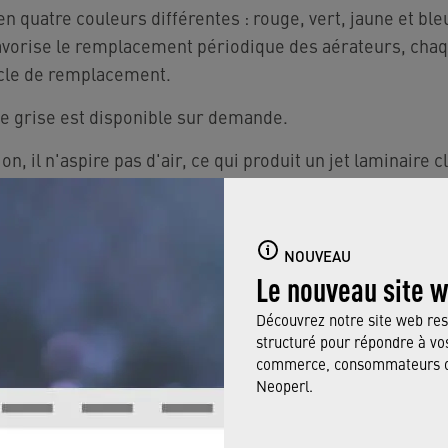
en quatre couleurs différentes : rouge, vert, jaune et ble
vorise le remplacement périodique des aérateurs, cha
cle de remplacement.
le grise est disponible sur demande.
n, il n'aspire pas d'air, ce qui produit un jet laminaire cl
a formation d'aérosols.
tériaux vérifiés selon DVGW W270.
NOUVEAU
Le nouveau site 
Découvrez notre site web res
structuré pour répondre à vos
commerce, consommateurs ou
Neoperl.