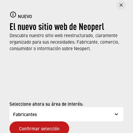
Loading PDF Worker ...
NUEVO
El nuevo sitio web de Neoperl
Descubra nuestro sitio web reestructurado, claramente
organizado para sus necesidades: Fabricante, comercio,
consumidor o información sobre Neoperl.
© Neoperl Group AG
2026
›
Aviso legal
Seleccione ahora su área de interés:
›
Términos de uso
Fabricantes
›
Página de privacidad
Confirmar selección