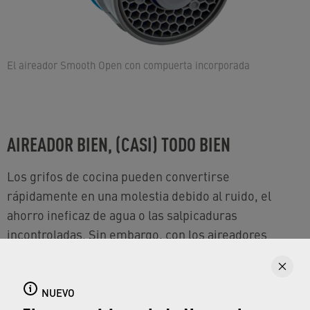
El aireador Smooth Open con compuerta incorporada
AIREADOR BIEN, (CASI) TODO BIEN
Los grifos de cocina pueden convertirse
rápidamente en una molestia debido al ruido, el
ahorro ineficaz de agua o las salpicaduras
incontroladas. Sin embargo, con los aireadores
adecuados
–
el Crystal, el Mini Ecobooster o el
Smooth Open
–
estos problemas pueden resolverse
fácilmente. ¡Pruébelo!
NUEVO