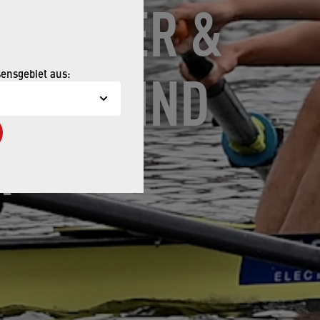
CHAFTER &
LICH SIND
sensgebiet aus:
R