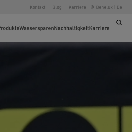
Kontakt
Blog
Karriere
Benelux
|
De
Produkte
Wassersparen
Nachhaltigkeit
Karriere