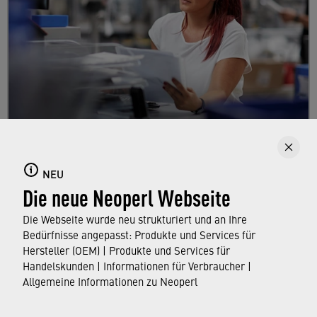
Karriere
Informieren Sie sich über die vielfältigen
NEU
Die neue Neoperl Webseite
Möglichkeiten, die Neoperl als Arbeitgeber für
Berufseinsteiger, Schüler, Studenten und
Die Webseite wurde neu strukturiert und an Ihre
Professionals bietet.
Bedürfnisse angepasst: Produkte und Services für
Hersteller (OEM) | Produkte und Services für
Handelskunden | Informationen für Verbraucher |
ERFAHREN SIE MEHR
Allgemeine Informationen zu Neoperl