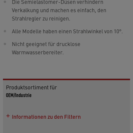
Die Semielastomer-Düsen verhindern
Verkalkung und machen es einfach, den
Strahlregler zu reinigen.
Alle Modelle haben einen Strahlwinkel von 10°.
Nicht geeignet für drucklose
Warmwasserbereiter.
Produktsortiment für
OEM/Industrie
Informationen zu den Filtern
Nutzen Sie diese Artikelliste für weitere Details zu
den Modellen sowie für Informationen zu