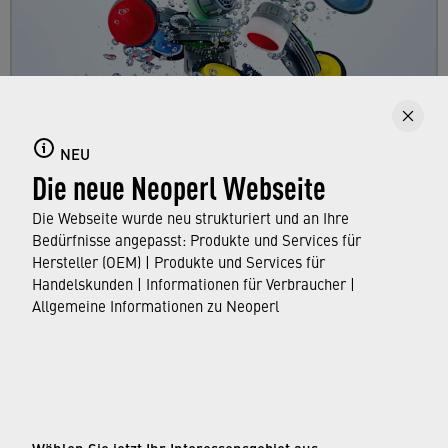
Strahlregler
NEU
Die neue Neoperl Webseite
Hier erfahren Sie alles über Strahlregler, ihre
Eigenschaften und Funktionen sowie die
Die Webseite wurde neu strukturiert und an Ihre
Normen und Zulassungen, die sie erfüllen.
Bedürfnisse angepasst: Produkte und Services für
Hersteller (OEM) | Produkte und Services für
Handelskunden | Informationen für Verbraucher |
ERFAHREN SIE MEHR
Allgemeine Informationen zu Neoperl
© Neoperl Group AG
2026
›
Impressum