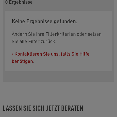
0
Ergebnisse
weltweiten Zulassungen und zum Abruf von
Datenblättern. Um Ihre Auswahl zu verfeinern,
Keine Ergebnisse gefunden.
können Sie die folgenden Filter verwenden:
Mit oder ohne Mundstück:
Wählen Sie
Ändern Sie Ihre Filterkriterien oder setzen
zwischen Innenteil und Komplettstrahlregler.
Sie alle Filter zurück.
Durchflussmenge:
Erhältlich in verschiedenen
›
Kontaktieren Sie uns, falls Sie Hilfe
PCA DC Durchflussmengen
benötigen
.
Größe:
erhältlich als STD-Innenteil,
Innengewinde M22x1 oder Außengewinde
M24x1
Brauchen Sie Hilfe bei der Auswahl? Die
entsprechenden Kontaktinformationen finden Sie
am Ende der Seite.
LASSEN SIE SICH JETZT BERATEN