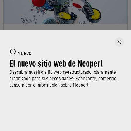
Aireadores de grifo
Sumérjase en el variado mundo de los
NUEVO
aireadores de Neoperl e infórmese sobre las
El nuevo sitio web de Neoperl
tareas del aireador, que se utiliza a diario en
todos los hogares.
Descubra nuestro sitio web reestructurado, claramente
organizado para sus necesidades: Fabricante, comercio,
consumidor o información sobre Neoperl.
OBTENGA MÁS INFORMACIÓN
© Neoperl Group AG
2026