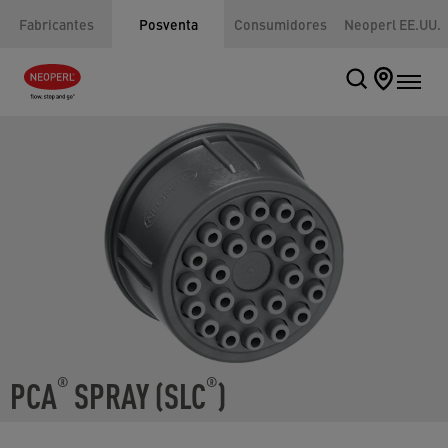
Fabricantes
Posventa
Consumidores
Neoperl EE.UU.
PCA
SPRAY (SLC
)
®
®