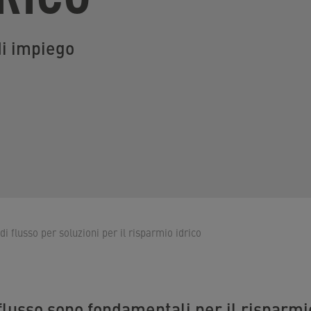
di impiego
di flusso per soluzioni per il risparmio idrico
 flusso sono fondamentali per il risparmio