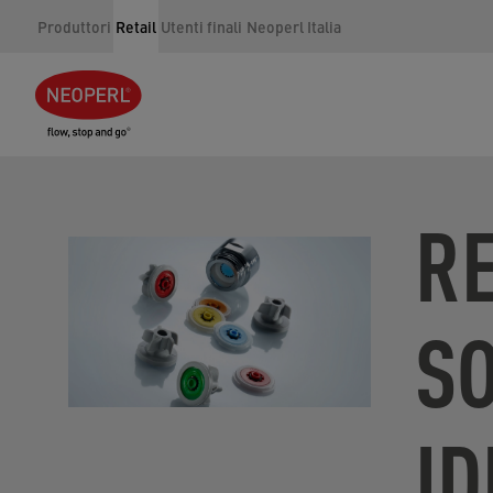
Produttori
Retail
Utenti finali
Neoperl Italia
RE
SO
ID