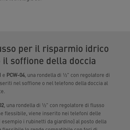
usso per il risparmio idrico
o il soffione della doccia
1
e
PCW-04
, una rondella di ½" con regolatore di
eriti nel soffione o nel telefono della doccia al
te.
02
, una rondella di ½" con regolatore di flusso
e flessibile, viene inserito nei telefoni delle
 esempio i rubinetti da giardino) al posto della
 flessibile lo rende compatibile con fori di