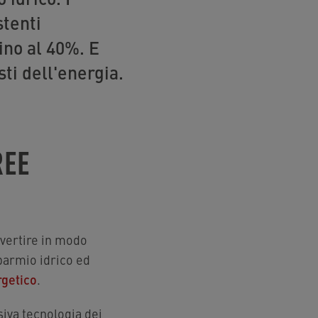
stenti
ino al 40%. E
ti dell'energia.
REE
nvertire in modo
sparmio idrico ed
rgetico
.
usiva tecnologia dei