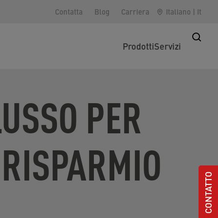
Contatta
Blog
Carriera
Italiano
|
It
Prodotti
Servizi
LUSSO PER
L RISPARMIO
CONTATTO