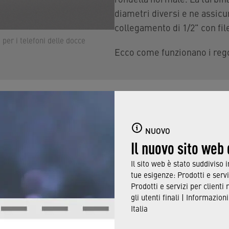
diametri diversi e ne assicu
collegamento di 1/2" con fil
 per i telefoni delle docce
Ecco come funzionano i rego
Soluzione retrof
NUOVO
docce
Il nuovo sito web
Il sito web è stato suddiviso 
Il
collegamento per docce 
tue esigenze: Prodotti e servi
semplicemente avvitato tra i
Prodotti e servizi per clienti 
gli utenti finali | Informazio
adattatore visibile. Adatto a t
Italia
½".