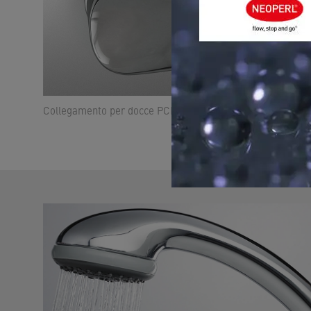
Collegamento per docce PCR: adattatore per il risparmio id