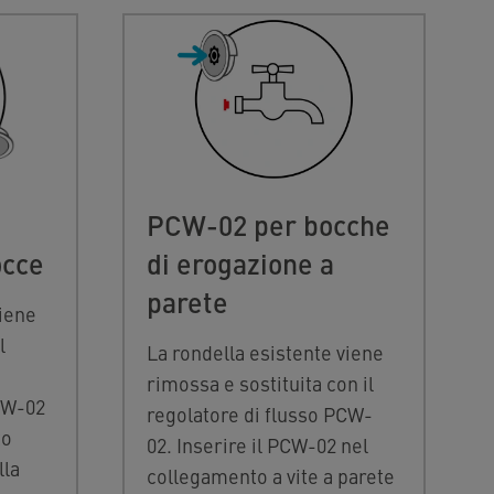
PCW-02 per bocche
occe
di erogazione a
parete
viene
l
La rondella esistente viene
rimossa e sostituita con il
CW-02
regolatore di flusso PCW-
to
02. Inserire il PCW-02 nel
lla
collegamento a vite a parete