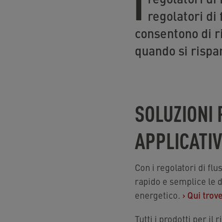
I
regolatori di 
consentono di r
quando si rispa
SOLUZIONI 
APPLICATI
Con i regolatori di fl
rapido e semplice le d
energetico.
›
Qui trov
Tutti i prodotti per il