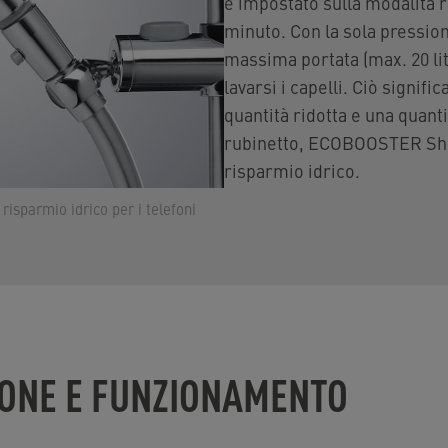
è impostato sulla modalità ri
minuto. Con la sola pression
massima portata (max. 20 li
lavarsi i capelli. Ciò signif
quantità ridotta e una quant
rubinetto, ECOBOOSTER Sho
risparmio idrico.
sparmio idrico per i telefoni
IONE E FUNZIONAMENTO