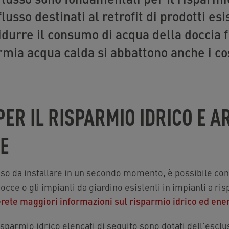
flusso destinati al retrofit di prodotti esi
idurre il consumo di acqua della doccia f
rmia acqua calda si abbattono anche i cos
PER IL RISPARMIO IDRICO E A
VE
usso da installare in un secondo momento, è possibile co
occe o gli impianti da giardino esistenti in impianti a ri
erete maggiori informazioni sul risparmio idrico ed ene
 risparmio idrico elencati di seguito sono dotati dell'escl