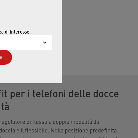
ea di interesse:
e
it per i telefoni delle docce
ità
regolatore di flusso a doppia modalità da
 doccia e il flessibile. Nella posizione predefinita