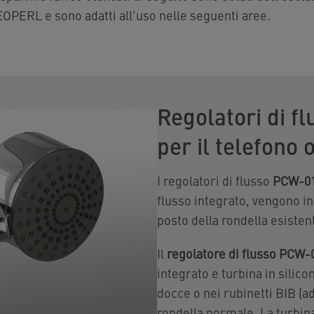
EOPERL e sono adatti all'uso nelle seguenti aree.
Regolatori di fl
per il telefono 
I regolatori di flusso
PCW-0
flusso integrato, vengono ins
posto della rondella esisten
Il
regolatore di flusso PCW-
integrato e turbina in silicon
docce o nei rubinetti BIB (ad
rondella normale. La turbina