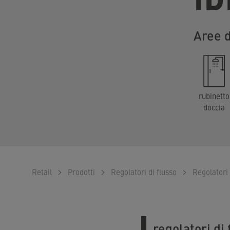
Aree 
rubinetto
doccia
Retail
Prodotti
Regolatori di flusso
Regolatori 
regolatori di