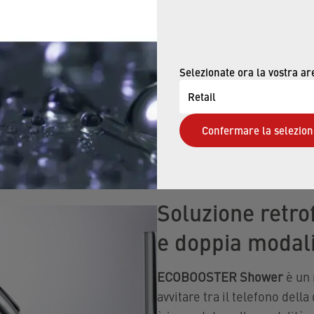
Selezionate ora la vostra ar
Retail
rico per i rubinetti delle docce
Confermare la selezion
Soluzione retrof
e doppia modal
ECOBOOSTER Shower
è un 
avvitare tra il telefono della