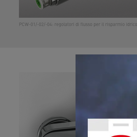
PCW-01/-02/-04: regolatori di flusso per il risparmio idrico