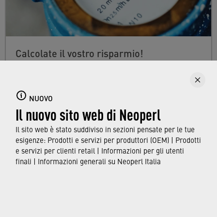
Calcolate il vostro risparmio!
Spesso i nostri rubinetti non sono efficienti
come potrebbero. La differenza che i
NUOVO
risparmiatori d'acqua Neoperl possono fare
Il nuovo sito web di Neoperl
nella vostra casa può essere calcolata in modo
rapido e personalizzato.
Il sito web è stato suddiviso in sezioni pensate per le tue
esigenze: Prodotti e servizi per produttori (OEM) | Prodotti
e servizi per clienti retail | Informazioni per gli utenti
SCOPRI DI PIÙ
finali | Informazioni generali su Neoperl Italia
© Neoperl Group AG
2026