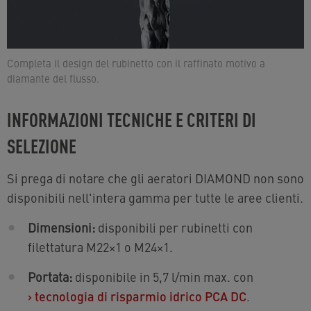
Completa il design del rubinetto con il raffinato motivo a
diamante del flusso.
INFORMAZIONI TECNICHE E CRITERI DI
SELEZIONE
Si prega di notare che gli aeratori DIAMOND non sono
disponibili nell'intera gamma per tutte le aree clienti.
Dimensioni:
disponibili per rubinetti con
filettatura M22×1 o M24×1.
Portata:
disponibile in 5,7 l/min max. con
›
tecnologia di risparmio idrico PCA DC
.