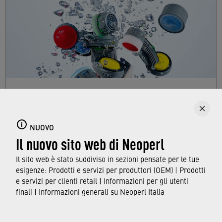
Aeratori per rubinetti
Immergetevi nel variegato mondo degli
NUOVO
aeratori di Neoperl e scoprite i compiti
Il nuovo sito web di Neoperl
dell'aeratore, utilizzato quotidianamente in
tutte le case.
Il sito web è stato suddiviso in sezioni pensate per le tue
esigenze: Prodotti e servizi per produttori (OEM) | Prodotti
e servizi per clienti retail | Informazioni per gli utenti
SCOPRI DI PIÙ
finali | Informazioni generali su Neoperl Italia