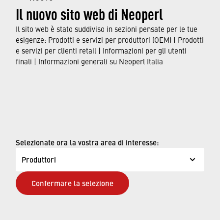
rubinetti, incluse caratteristiche e funzionalità,
Il nuovo sito web di Neoperl
nonché sugli standard e le approvazioni a cui
sono conformi.
Il sito web è stato suddiviso in sezioni pensate per le tue
esigenze: Prodotti e servizi per produttori (OEM) | Prodotti
e servizi per clienti retail | Informazioni per gli utenti
SCOPRI DI PIÙ
finali | Informazioni generali su Neoperl Italia
© Neoperl Group AG
2026
›
Note legali
›
Condizioni d'uso
Selezionate ora la vostra area di interesse:
›
Pagina sulla privacy
Produttori
›
D.Lgs.231/Neoperl Italia
Confermare la selezione