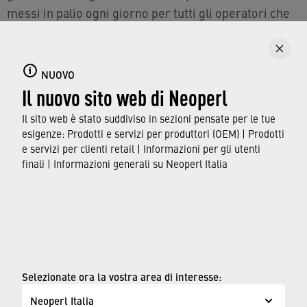
messi in palio ogni giorno per tutti gli operatori che
visiteranno gli stand dei Water Ambassador.
In occasione di MCE 2026 Neoperl presenterà
NUOVO
tecnologie avanzate per l'uso responsabile
Il nuovo sito web di Neoperl
dell'acqua, tra cui aeratori e regolatori di portata.
Il sito web è stato suddiviso in sezioni pensate per le tue
esigenze: Prodotti e servizi per produttori (OEM) | Prodotti
Mostra Convegno 2026
e servizi per clienti retail | Informazioni per gli utenti
finali | Informazioni generali su Neoperl Italia
24-27/03 Pad. 10 – Stand C37 Pad. 03 – Stand F27
© Neoperl Group AG
2026
›
Note legali
›
Condizioni d'uso
Selezionate ora la vostra area di interesse:
›
Pagina sulla privacy
Neoperl Italia
›
D.Lgs.231/Neoperl Italia