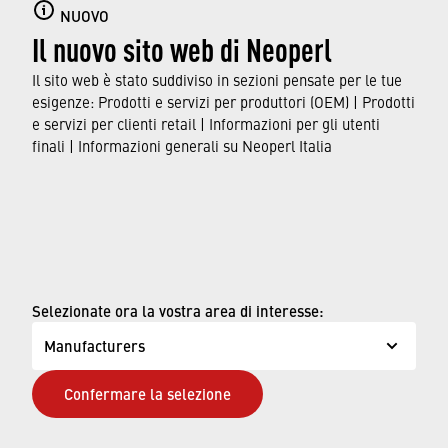
NUOVO
resource-saving production processes to the
Il nuovo sito web di Neoperl
use of our water savers in faucets around the
world.
Il sito web è stato suddiviso in sezioni pensate per le tue
esigenze: Prodotti e servizi per produttori (OEM) | Prodotti
e servizi per clienti retail | Informazioni per gli utenti
FIND OUT MORE
finali | Informazioni generali su Neoperl Italia
© Neoperl Group AG
2026
›
Note legali
›
Condizioni d'uso
Selezionate ora la vostra area di interesse:
›
Pagina sulla privacy
Manufacturers
›
D.Lgs.231/Neoperl Italia
Confermare la selezione