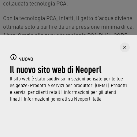
collaudata tecnologia PCA.
Con la tecnologia PCA, infatti, il getto d’acqua diviene
ottimale solo a partire da una pressione minima di ca.
1 bar. Grazie alla nuova tecnologia PCA DUAL CORE
invece il getto risulta da subito funzionante e
altamente performante anche con una pressione
NUOVO
inferiore.
Il nuovo sito web di Neoperl
L’economizzatore PCA DUAL CORE, ideale anche per
Il sito web è stato suddiviso in sezioni pensate per le tue
rubinetti dal design restrittivo, può essere utilizzato
esigenze: Prodotti e servizi per produttori (OEM) | Prodotti
quindi in tutti i campi di pressione, qualunque sia il
e servizi per clienti retail | Informazioni per gli utenti
finali | Informazioni generali su Neoperl Italia
mercato di destinazione.
© Neoperl Group AG
2026