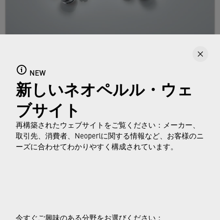
衛生水栓泡沫器
クリニック・スナップハニカム、ハニカム・ク
NEW
新しいネオペルル・ウェ
リニック、NEOSTRAHLクリニックの各タイプ
は、衛生施設向けに特別に設計されており、ユ
ブサイト
ニークな色分けシステムが特徴です。
再構築されたウェブサイトをご覧ください：メーカー、
取引先、消費者、Neoperlに関する情報など、お客様のニ
続きを読む
ーズに合わせてわかりやすく構成されています。
© Neoperl Group AG
2026
›
法的通知
今すぐご興味のある分野をお選びください：